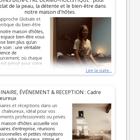
éclat de la peau, la détente et le bien-être dans
notre maison d'hôtes.
Approche Globale et
ntique du bien-être
notre maison d’hôtes,
 espace bien-être vous
se bien plus qu’un
e soin : une véritable
ience de
urcement, où chaque
l est pensé pour votre
rt et votre sérénité.
Lire la suite...
aliste en dermo-
tique, notre approche
ne une expertise
INAIRE, ÉVÉNEMENT & RECEPTION : Cadre
ue du soin de la peau avec une écoute attentive de vos
leureux
ns. Chaque rituel est entièrement personnalisé pour
er l’éclat naturel de votre peau, tout en nourrissant votre
aires et réceptions dans un
bre émotionnel et votre vitalité.
 chaleureux, idéal pour vos
ments professionnels ou privés.
oins incluent des massages relaxants, soins du visage
 maison d’hôtes accueille vos
-cosmétiques et rituels holistiques, réalisés avec des
aires d’entreprise, réunions
its naturels, doux et respectueux de la peau, afin d’offrir
ssionnelles et petites réceptions
fficacité optimale et un confort maximal. Chaque
un cadre chaleureux, intime et