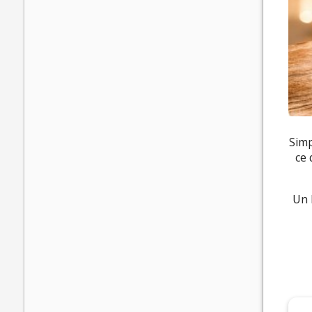
Simp
ce 
Un 