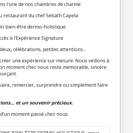
ans l’une de nos chambres de charme
u restaurant du chef Sebath Capela
in bien-être dermo-holistique
ccès à l’Expérience Signature
eux, célébrations, petites attentions…
e créer une expérience sur mesure. Nous veillons à
ue son moment chez nous reste mémorable, sincère
urçant.
saire, remercier, surprendre ou simplement faire
tions… et un souvenir précieux.
ie d’un moment passé chez nous.
OINS BIEN-ÊTRE DERMO-HOLISTIQUE : pour