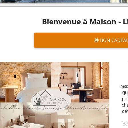
Bienvenue à Maison - L
🎁 BON CADEA
res
qu
pou
cha
dé
lo