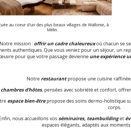
tuée au coeur d'un des plus beaux villages de Wallonie, à
Mélin.
Notre mission :
offrir un cadre chaleureux
où chacun se sen
nts authentiques. Que vous veniez pour un séjour, un rep
œuvre pour que votre passage devienne
une expérience u
Notre
restaurant
propose une cuisine raffinée,
s
chambres d’hôtes
, pensées avec sobriété et confort, offre
tre
espace bien-être
propose des soins dermo-holistique sur
corps.
Enfin, nous accueillons vos
séminaires,
teambuilding
et
év
espaces élégants, adaptés aux moments 