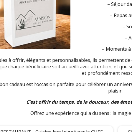
– Séjour d
– Repas a
– So
– A
– Moments à d
les à offrir, élégants et personnalisables, ils permettent d
que chaque bénéficiaire soit accueilli avec attention, et q
et profondément resso
bon cadeau est l’occasion parfaite pour célébrer un anniver
plaisir.
C’est offrir du temps, de la douceur, des émo
Offrez une expérience qui a du sens : la mag
RESTAURANT - Cuisine local signé par le CHEF
S