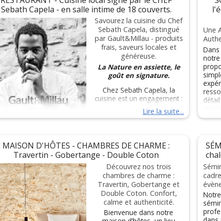
Sebath Capela - en salle intime de 18 couverts.
l'
Savourez la cuisine du Chef
Sebath Capela, distingué
Une 
par Gault&Millau - produits
Authe
frais, saveurs locales et
Dans 
généreuse.
notre
propo
La Nature en assiette, le
simpl
goût en signature.
expér
Chez Sebath Capela, la
resso
cuisine est un engagement :
détai
confo
Lire la suite...
travailler uniquement des
produits
Spéci
de saison, locaux et d’exc
holis
eption
,
combi
MAISON D'HÔTES - CHAMBRES DE CHARME :
SÉM
point
pour composer des
Travertin - Gobertange - Double Coton
cha
besoi
assiettes qui ne transigent
révél
Découvrez nos trois
Sémin
jamais sur le goût.
équili
chambres de charme :
cadre
Travertin, Gobertange et
évène
rmé dans des maisons de prestige, il a su développer un
Nos s
Double Coton. Confort,
style personnel,
Notre
dermo
calme et authenticité.
sémin
produ
à la fois raffiné et profondément sincère.
profe
Bienvenue dans notre
une e
dans 
maison d’hôtes, un lieu